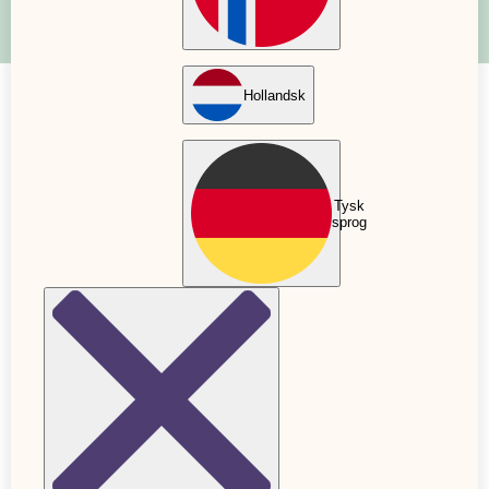
Hollandsk
Hvordan håndterer man ufrivillig
barnløshed?
Tysk
14. november 2022
Opdateret: 20. november 2022
sprog
Et stort ønske om børn og uvisheden om, hvornår
det ønske bliver opfyldt, kan føles utroligt hårdt,
udfordrende og uretfærdigt. Hvorfor er det så let
for nogle mennesker at blive gravide, mens andre
må kæmpe i lang tid? Der er ofte en forklaring og
hjælp at hente, men i nogle tilfælde kan man ikke
se nogen grund til den manglende succes.
Hvorfor er det svært at blive gravid?