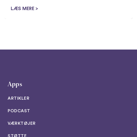
det måske ikke så mærkeligt, at der findes et væld af
husmor-tricks til at...
LÆS MERE >
Apps
ARTIKLER
PODCAST
VÆRKTØJER
STØTTE