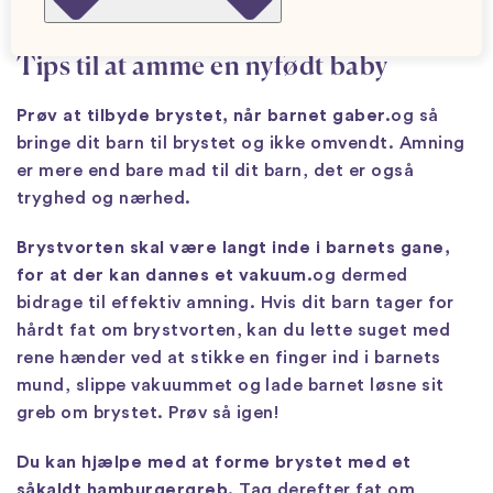
på det, så bebrejd ikke dig selv, hvis det føles hårdt.
Tips til at amme en nyfødt baby
Prøv at tilbyde brystet, når barnet gaber.
og så
bringe dit barn til brystet og ikke omvendt. Amning
er mere end bare mad til dit barn, det er også
tryghed og nærhed.
Brystvorten skal være langt inde i barnets gane,
for at der kan dannes et vakuum.
og dermed
bidrage til effektiv amning. Hvis dit barn tager for
hårdt fat om brystvorten, kan du lette suget med
rene hænder ved at stikke en finger ind i barnets
mund, slippe vakuummet og lade barnet løsne sit
greb om brystet. Prøv så igen!
Du kan hjælpe med at forme brystet med et
såkaldt hamburgergreb.
Tag derefter fat om