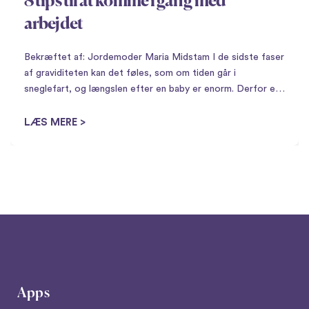
8 tips til at komme i gang med
arbejdet
Bekræftet af: Jordemoder Maria Midstam I de sidste faser
af graviditeten kan det føles, som om tiden går i
sneglefart, og længslen efter en baby er enorm. Derfor er
det måske ikke så mærkeligt, at der findes et væld af
husmor-tricks til at...
LÆS MERE >
Apps