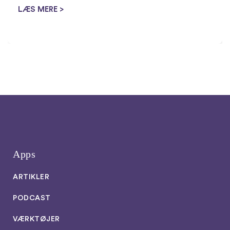
husmor-tricks til at...
LÆS MERE >
Apps
ARTIKLER
PODCAST
VÆRKTØJER