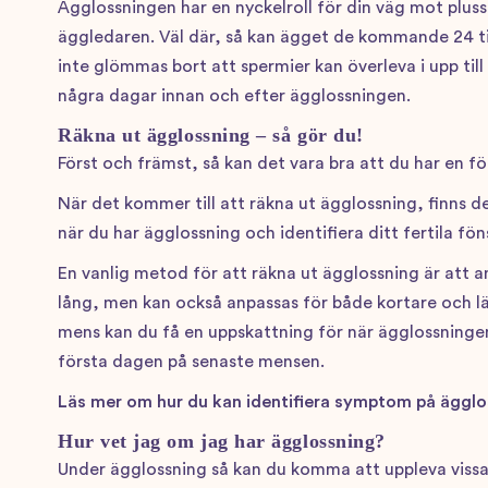
Ägglossningen har en nyckelroll för din väg mot plusset
äggledaren. Väl där, så kan ägget de kommande 24 ti
inte glömmas bort att spermier kan överleva i upp til
några dagar innan och efter ägglossningen.
Räkna ut ägglossning
–
så gör du!
Först och främst, så kan det vara bra att du har en fö
När det kommer till att räkna ut ägglossning, finns 
när du har ägglossning och identifiera ditt fertila fön
En vanlig metod för att räkna ut ägglossning är att 
lång, men kan också anpassas för både kortare och l
mens kan du få en uppskattning för när ägglossningen 
första dagen på senaste mensen.
Läs mer om hur du kan identifiera symptom på ägglo
Hur vet jag om jag har ägglossning?
Under ägglossning så kan du komma att uppleva vissa