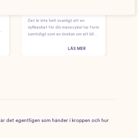
Förstår du din menscykel? Här
är allt du
behöver
ha koll på!
Det är inte helt ovanligt att en
nyfikenhet för din menscykel tar form
samtidigt som en önskan om att bli
gravid. Många kvinnor känner dock en
a
förvirring kring hur många dagar
LÄS MER
menscykeln faktiskt är, vad som
anses vara en “normal”…
d är det egentligen som händer i kroppen och hur