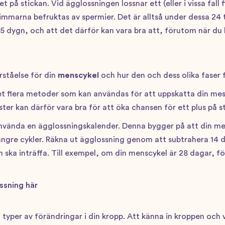
 på stickan. Vid ägglossningen lossnar ett (eller i vissa fall
mmarna befruktas av spermier. Det är alltså under dessa 24 
l 5 dygn, och att det därför kan vara bra att, förutom när du
rståelse för din
menscykel
och hur den och dess olika faser 
det flera metoder som kan användas för att uppskatta din mest
ster kan därför vara bra för att öka chansen för ett plus på s
använda en ägglossningskalender. Denna bygger på att din me
ängre cykler. Räkna ut ägglossning genom att subtrahera 14 
ska inträffa. Till exempel, om din menscykel är 28 dagar, fö
ssning här
 typer av förändringar i din kropp. Att känna in kroppen oc