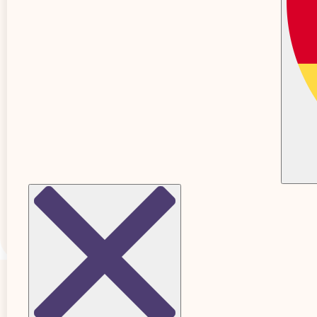
Planerar du att bli gravid
?
Utforska produkter från Well by Orion P
HTTPS://WELLBYO
UTM_MEDIUM=NATIVE&UTM_SOURCE=OTH
Populära artiklar just nu
01&UTM_CONTEN
Se alla artiklar
ATT BLI GRAVID
ATT BLI GR
Upptäck olika metoder för att