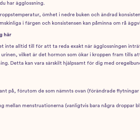
 du har ägglossning.
kroppstemperatur, ömhet i nedre buken och ändrad konsistens
nomskinliga i färgen och konsistensen kan påminna om rå äggvi
g här
te alltid till för att ta reda exakt när ägglossningen inträff
rinen, vilket är det hormon som ökar i kroppen fram tills att
ing. Detta kan vara särskilt hjälpsamt för dig med oregelbund
ant på, förutom de som nämnts ovan (förändrade flytningar
ng mellan menstruationerna (vanligtvis bara några droppar b