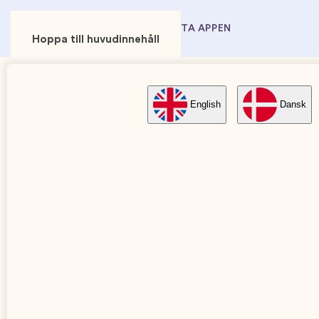
ANVÄNDARE
ANNONSÖR
HÄMTA APPEN
Hoppa till huvudinnehåll
English
Dansk
Ägglossningskalkylato
Första dagen av din senaste mens:
Menstruationcykel (dagar):