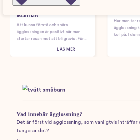
Tecken på ä
spåra din ägglossning – Se hela
jag att jag 
listan här!
Hur man tar r
Att kunna förstå och spåra
ägglossning ka
ägglossningen är positivt när man
koll på. I denn
startar resan mot att bli gravid. För
igenom allt d
att göra det finns flera metoder som
reda på när d
LÄS MER
både du och din eventuella partner
är ägglossni
kan ta hjälp av, både för att förutspå
ditt fertila…
Vad innebär ägglossning?
Det är först vid ägglossning, som vanligtvis inträffa
fungerar det?