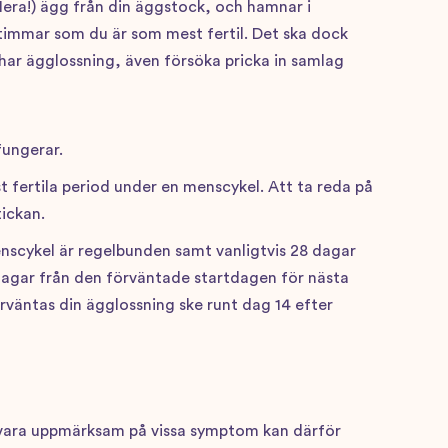
 flera!) ägg från din äggstock, och hamnar i
timmar som du är som mest fertil. Det ska dock
 har ägglossning, även försöka pricka in samlag
fungerar.
 fertila period under en menscykel. Att ta reda på
tickan.
nscykel är regelbunden samt vanligtvis 28 dagar
dagar från den förväntade startdagen för nästa
rväntas din ägglossning ske runt dag 14 efter
h vara uppmärksam på vissa symptom kan därför