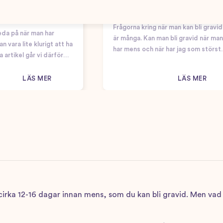
gglossning – hur vet
När kan jag bli gravid?
har ägglossning?
Frågorna kring när man kan bli gravid
eda på när man har
är många. Kan man bli gravid när man
n vara lite klurigt att ha
har mens och när har jag som störst
a artikel går vi därför
chans att bli gravid? Här är några
u behöver veta för att ta
viktiga saker som kan vara bra att h
u har ägglossning! Vad
LÄS MER
LÄS MER
koll på…
ng?…
r cirka 12-16 dagar innan mens, som du kan bli gravid. Men va