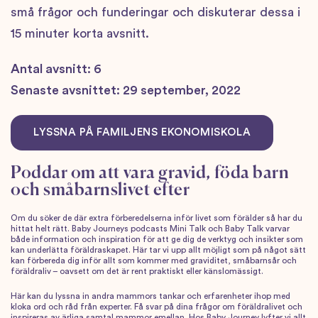
små frågor och funderingar och diskuterar dessa i
15 minuter korta avsnitt.
Antal avsnitt: 6
Senaste avsnittet: 29 september, 2022
LYSSNA PÅ FAMILJENS EKONOMISKOLA
Poddar om att vara gravid, föda barn
och småbarnslivet efter
Om du söker de där extra förberedelserna inför livet som förälder så har du
hittat helt rätt. Baby Journeys podcasts Mini Talk och Baby Talk varvar
både information och inspiration för att ge dig de verktyg och insikter som
kan underlätta föräldraskapet. Här tar vi upp allt möjligt som på något sätt
kan förbereda dig inför allt som kommer med graviditet, småbarnsår och
föräldraliv – oavsett om det är rent praktiskt eller känslomässigt.
Här kan du lyssna in andra mammors tankar och erfarenheter ihop med
kloka ord och råd från experter. Få svar på dina frågor om föräldralivet och
inspireras av ärliga samtal mammor emellan. Hos Baby Journey lyfter vi allt