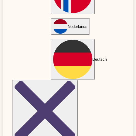
vårdpersonal som hjälper till att reda ut
frågetecken kring gravida och föräldrars mest
ställda frågor.
Nederlands
Deutsch