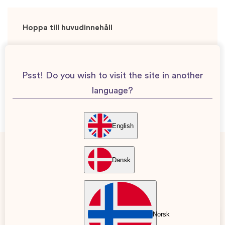
Jobba hos oss
Hoppa till huvudinnehåll
Besök vår rekryteringsida för att läsa mer om vad
vi kan erbjuda.
Psst! Do you wish to visit the site in another
language?
KARRIÄRSIDA
English
Tillgängliga jobb på Baby Journey
Dansk
Norsk
Chief Marketing Officer /