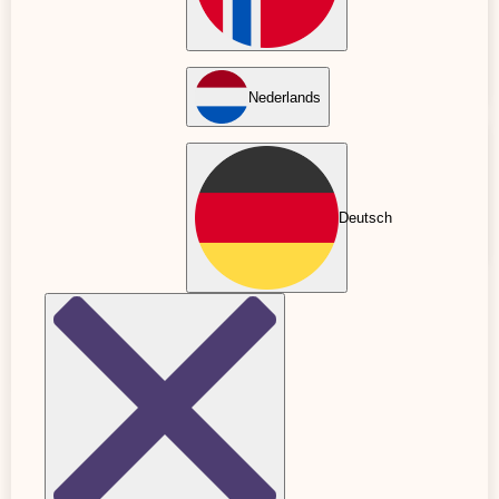
CMO
Marketing
-
Stockholm
Nederlands
Praktik / LIA –
Marknadskoordinator
Deutsch
Stockholm
Strategic Accounts Director
Sales
-
Stockholm
Creative Sales Representative
Sales
-
Stockholm