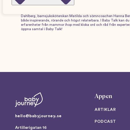
Baby Talk är gravidpodden som blandar aktuella ämnen, gravidsnack, 
som blivande förälder med mängder av bra information men även värd
föräldraskap. Baby Talk är gravid- och småbarnspodden som hjälper
Dahlberg, barnsjuksköterskan Matilda och sömncoachen Hanna Bergen
både inspirerande, rörande och högst relaterbara. I Baby Talk kan du
erfarenheter från mammor ihop med kloka ord och råd från experter. B
öppna samtal i Baby Talk!
Appen
ARTIKLAR
hello@babyjourney.se
PODCAST
Artillerigatan 16