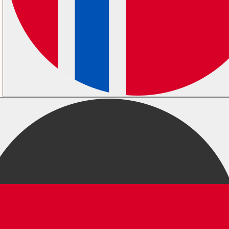
S03E06:
Blödningar under graviditet