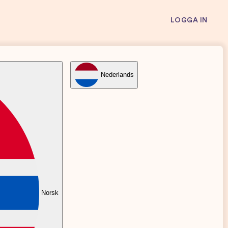
LOGGA IN
Nederlands
tet, förlossning och mer
ten, föräldraskapet och allt
köterskor, barnpsykologer, mammor av alla
 ner i bebisresans alla delar – högt som lågt.
Norsk