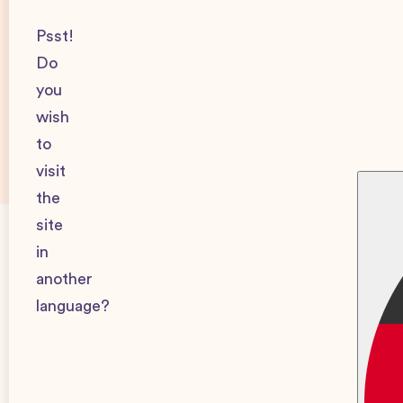
Psst!
Do
you
wish
to
visit
the
site
in
Säsong 3
another
language?
S03E07:
Få relationen att överleva
småbarnsåren!