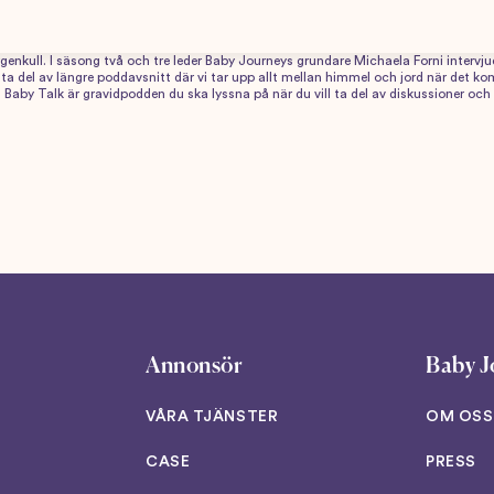
småbarnsliv, förlossning, tips och råd från experter och mycket, mycket mer. Baby
efulla, relaterbara samtal. Här blandas inspiration med information, och med dig
 dig att känna dig tryggare i föräldraskapet. Lyssna på intressanta samtal med
kull. I säsong två och tre leder Baby Journeys grundare Michaela Forni intervju
 ta del av längre poddavsnitt där vi tar upp allt mellan himmel och jord när det k
aby Talk är gravidpodden du ska lyssna på när du vill ta del av diskussioner och f
Annonsör
Baby J
VÅRA TJÄNSTER
OM OSS
CASE
PRESS