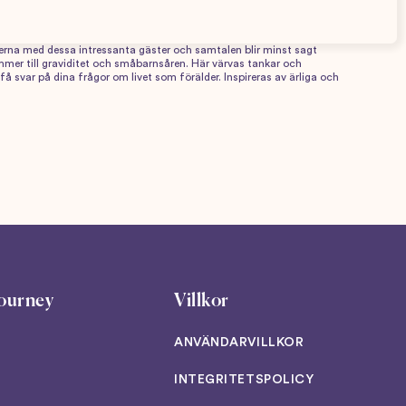
 Talk är det perfekta sättet att förbereda sig inför det nya livet
 får du verktyg för att underlätta både graviditet och
 gäster som barndietisten Sara Ask, tvåbarnsmamman Josefin
erna med dessa intressanta gäster och samtalen blir minst sagt
ommer till graviditet och småbarnsåren. Här värvas tankar och
å svar på dina frågor om livet som förälder. Inspireras av ärliga och
ourney
Villkor
ANVÄNDARVILLKOR
INTEGRITETSPOLICY