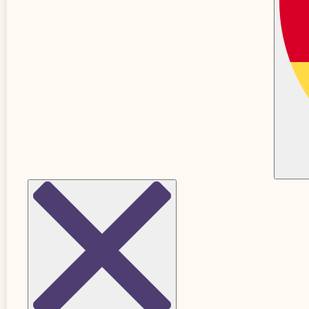
S03E04:
Har min bebis kolik?
S03E01:
Om missfall och ofrivillig
barnlöshet
Säsong 2
Säsong 1