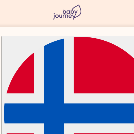
Baby Talk: Podd om gravidi
Baby Talk tar upp allt stort som smått under gravidite
däromkring!
Tillsammans med barnmorskor, barnsjuks
dess slag och experter inom olika områden så dyker vi
Antal avsnitt: 26
Senaste avsnittet: 20 december, 2022