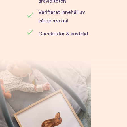
graviditeten
du göra under hela graviditeten och även efter
Verifierat innehåll av
förlossningen – anpassa antalet repetitioner och
vårdpersonal
set efter vad du orkar!
Checklistor & kostråd
Tips för att minska foglossning:
Stabilisera din hållning
Det är viktigt att försöka bibehålla en bra hållning
om du får problem med foglossning. Ha fötterna
parallellt precis under höfterna, stå på båda
fötterna och se till att fördela vikten på hela foten.
Sträck på dig och sträva efter en jämn
viktfördelning genom kroppen. Var mjuk i knäna
och håll bäckenet i en neutral position. Skjut fram
bröstkorgen så att du får en stolt hållning. Slappna