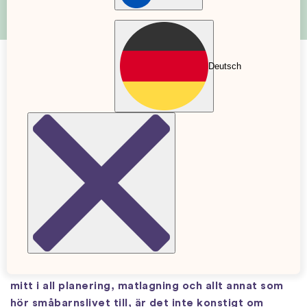
Deutsch
Näringsrik mat för barn – måltid på
nolltid
20 Oct. 2022
Uppdaterad: 24 Nov. 2022
Sponsrat av Alex & Phil
Från ungefär sex månaders ålder börjar ett nytt
kapitel i bebisresan – det är nu det är dags att
börja äta mat! Som förälder kan man känna ett
ansvar att ge sitt barn så bra mat som möjligt men
mitt i all planering, matlagning och allt annat som
hör småbarnslivet till, är det inte konstigt om