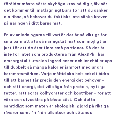
förälder måste sätta skyhöga krav på dig själv när
det kommer till matlagning! Bara för att du sänker
din ribba, så behöver du faktiskt inte sänka kraven
på näringen i ditt barns mat.
En av anledningarna till varför det är så viktigt för
små barn att äta så näringstät mat som möjligt är
just för att de äter flera små portioner. Så det är
inte för intet som produkterna från Alex&Phil har
omsorgsfullt utvalda ingredienser och innehåller upp
till dubbelt så många kalorier jämfört med andra
barnmatsmärken. Varje måltid ska helt enkelt bidra
till att barnet får precis den energi det behöver –
och rätt energi, det vill säga från protein, nyttiga
fetter, rätt sorts kolhydrater och kostfiber – för att
växa och utvecklas på bästa sätt. Och detta
samtidigt som maten är ekologisk, gjord på riktiga
råvaror samt fri från tillsatser och sötande