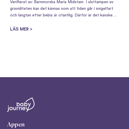
Verifierat av: Barnmorska Maria Midstam I sluttampen av
graviditeten kan det kännas som att tiden går i snigelfart
och längtan efter bebis är ofantlig. Därför är det kanske
inte så konstigt att det finns en uppsjö av husmorsknep för
att…
LÄS MER >
Appen