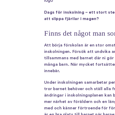
Dags för inskolning – ett stort s
att slippa fjärilar i magen?
Finns det något man som
Att börja förskolan är en stor om
inskolningen. Försök att undvika and
tillsammans med barnet där ni gör
många barn. När mycket fortsätter 
innebär.
Under inskolningen samarbetar per
tror barnet behöver och ställ alla f
ändringar i inskolningsplanen kan b
mer närhet av föräldern och en län
med och känner förtroende för för
är en bra plats till barnet när barn