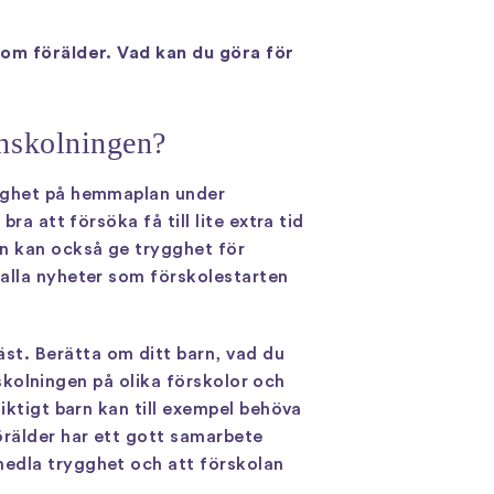
som förälder. Vad kan du göra för
inskolningen?
ygghet på hemmaplan under
ra att försöka få till lite extra tid
en kan också ge trygghet för
 alla nyheter som förskolestarten
st. Berätta om ditt barn, vad du
nskolningen på olika förskolor och
iktigt barn kan till exempel behöva
örälder har ett gott samarbete
medla trygghet och att förskolan