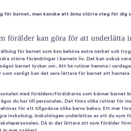
teg för barnet, men kanske ett ännu större steg för dig 
 förälder kan göra för att underlätta 
ställning för barnet som kan behöva extra närhet och tr
ra större förändringar i barnets liv. Det kan också vara b
 något barnet tycker om. Att ha rutiner hemma i vardag
som vanligt kan det vara lättare för barnet att hantera
sonalen med föräldern/föräldrarna som känner barnet bä
rågor du har till personalen. Det finns olika rutiner för i
ehövas för att tillgodose olika barns behov. Ett mer förs
gre inskolning. Inskolningen underlättas av att du som f
skolepersonalen. Då är det lättare att som förälder för
et är mer osäkert.