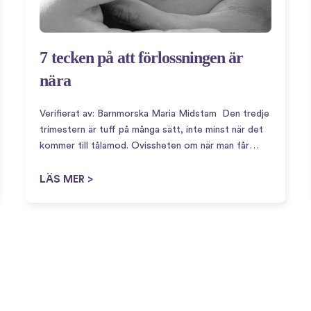
7 tecken på att förlossningen är
nära
Verifierat av: Barnmorska Maria Midstam Den tredje
trimestern är tuff på många sätt, inte minst när det
kommer till tålamod. Ovissheten om när man får
träffa den lilla krabaten är väldigt utmanande!
Sanningen är att vi inte vet varför en…
LÄS MER >