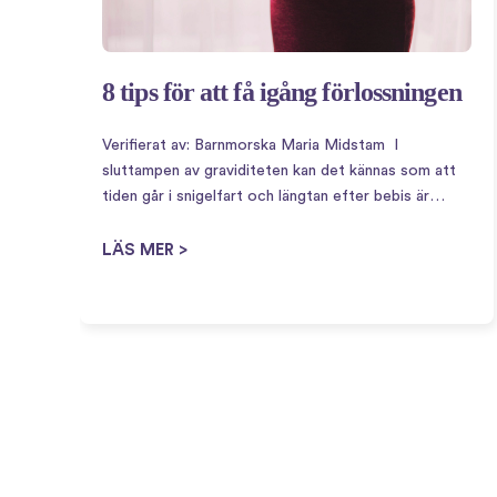
8 tips för att få igång förlossningen
Verifierat av: Barnmorska Maria Midstam I
sluttampen av graviditeten kan det kännas som att
tiden går i snigelfart och längtan efter bebis är
ofantlig. Därför är det kanske inte så konstigt att
det finns en uppsjö av husmorsknep för att…
LÄS MER >