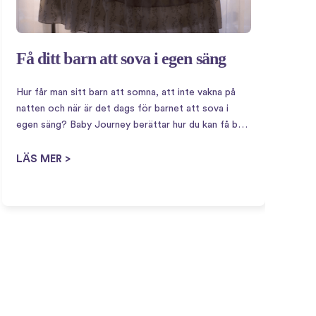
Få ditt barn att sova i egen säng
G
g
Hur får man sitt barn att somna, att inte vakna på
natten och när är det dags för barnet att sova i
S
egen säng? Baby Journey berättar hur du kan få barn
g
att sova i egen säng! Det är olika…
g
LÄS MER >
m
e
L
F