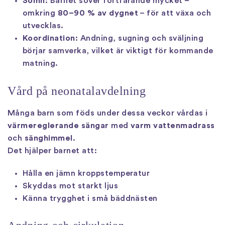
Sömn:
Barnet sover fortfarande mycket –
omkring
80–90 % av dygnet
– för att växa och
utvecklas.
Koordination:
Andning, sugning och sväljning
börjar samverka, vilket är viktigt för kommande
matning.
Vård på neonatalavdelning
Många barn som föds under dessa veckor vårdas i
värmereglerande sängar
med
varm vattenmadrass
och
sänghimmel
.
Det hjälper barnet att:
Hålla en jämn kroppstemperatur
Skyddas mot starkt ljus
Känna trygghet i små bäddnästen