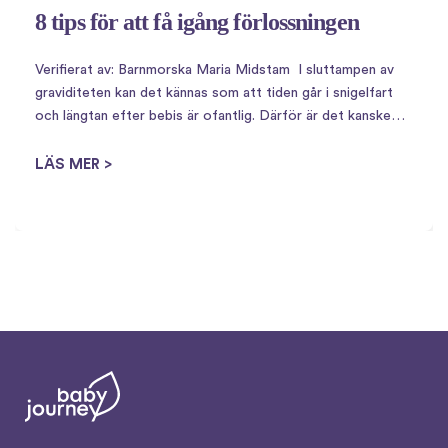
8 tips för att få igång förlossningen
Verifierat av: Barnmorska Maria Midstam I sluttampen av
graviditeten kan det kännas som att tiden går i snigelfart
och längtan efter bebis är ofantlig. Därför är det kanske
inte så konstigt att det finns en uppsjö av husmorsknep för
att…
LÄS MER >