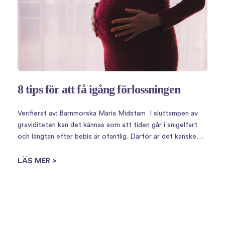
8 tips för att få igång förlossningen
Verifierat av: Barnmorska Maria Midstam I sluttampen av
graviditeten kan det kännas som att tiden går i snigelfart
och längtan efter bebis är ofantlig. Därför är det kanske
inte så konstigt att det finns en uppsjö av husmorsknep för
att…
LÄS MER >