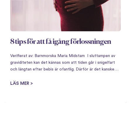
8 tips för att få igång förlossningen
Verifierat av: Barnmorska Maria Midstam I sluttampen av
graviditeten kan det kännas som att tiden går i snigelfart
och längtan efter bebis är ofantlig. Därför är det kanske
inte så konstigt att det finns en uppsjö av husmorsknep för
att…
LÄS MER >