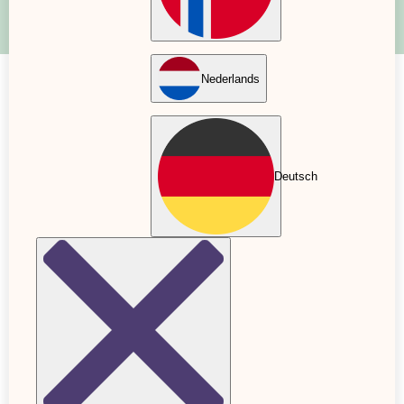
Nederlands
Gravid Vecka 42 | Snart får du möta
din bebis
Deutsch
20 Oct. 2022
Uppdaterad: 12 May. 2023
Verifierat av
Maria Midstam
Barnmorska
I den här artikeln kommer du kunna läsa om allt
som rör att vara gravid i vecka 42. Här får du
information om bebisens utveckling, hur mammans
kropp förändras och tipsen du kan behöva på
resans gång.