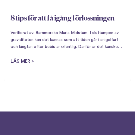
8 tips för att få igång förlossningen
Verifierat av: Barnmorska Maria Midstam I sluttampen av
graviditeten kan det kännas som att tiden går i snigelfart
och längtan efter bebis är ofantlig. Därför är det kanske
inte så konstigt att det finns en uppsjö av husmorsknep för
att…
LÄS MER >