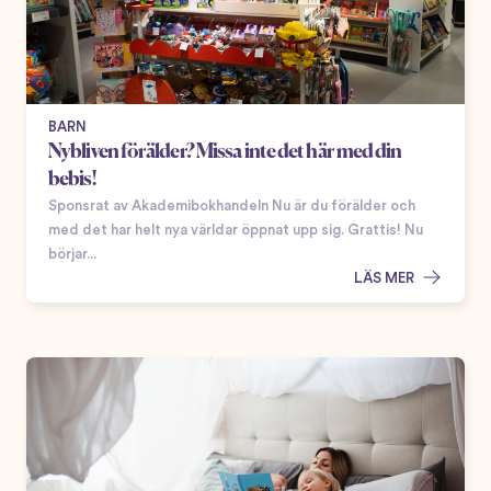
BARN
Nybliven förälder? Missa inte det här med din
bebis!
Sponsrat av Akademibokhandeln Nu är du förälder och
med det har helt nya världar öppnat upp sig. Grattis! Nu
börjar...
LÄS MER