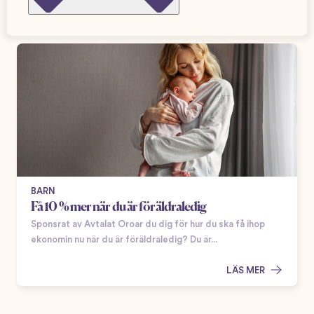
BARN
Få 10 % mer när du är föräldraledig
Sponsrat av Avtalat Oroar du dig för hur du ska få ihop
ekonomin nu när du är föräldraledig? Du är...
LÄS MER