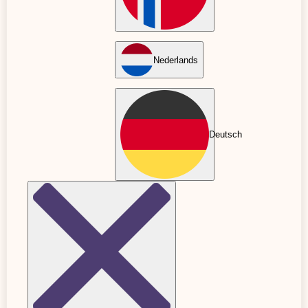
småbarnsfamiljer. När...
LÄS MER
Nederlands
Deutsch
GRAVIDITET
Få 10 % mer när du är föräldraledig
Sponsrat av Avtalat Har du börjat fundera över hur din
ekonomi kommer se ut som föräldraledig? Du vet
förmodligen om...
LÄS MER