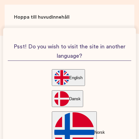
Hoppa till huvudinnehåll
Psst! Do you wish to visit the site in another
language?
English
Dansk
BARN
Guide: Alvedon för barn – produkterna som
passar
Sponsrat av Alvedon Behovet av att behandla tillfällig
Norsk
feber eller smärta uppstår ofta både snabbt och oväntat i