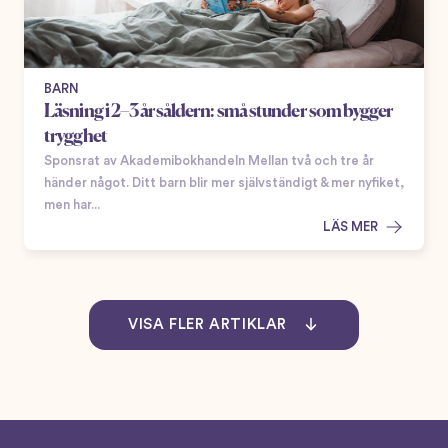
BARN
Läsning i 2–3 årsåldern: små stunder som bygger
trygghet
Sponsrat av Akademibokhandeln Mellan två och tre år
händer något. Ditt barn blir mer självständigt & mer nyfiket,
men har...
LÄS MER
VISA FLER ARTIKLAR