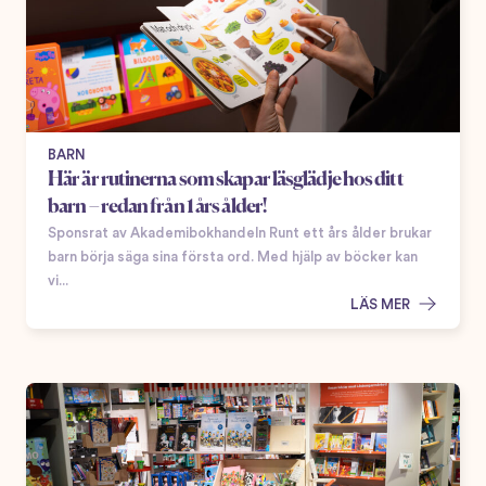
BARN
Här är rutinerna som skapar läsglädje hos ditt
barn – redan från 1 års ålder!
Sponsrat av Akademibokhandeln Runt ett års ålder brukar
barn börja säga sina första ord. Med hjälp av böcker kan
vi...
LÄS MER